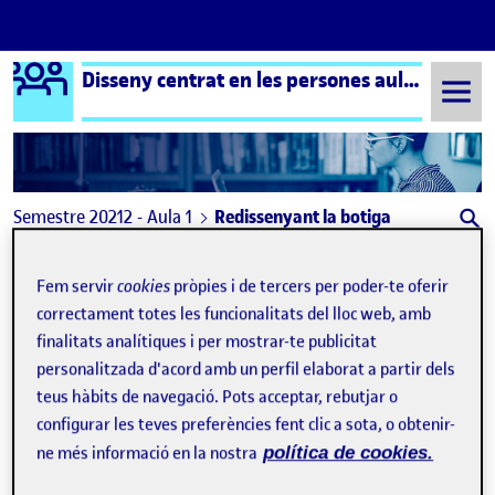
Logo Ágora
Disseny centrat en les persones aula 1
Saltar al contingut
Semestre 20212 - Aula 1
Redissenyant la botiga
Navegació d'entrades
: Pràctica 1: Procés, mètodes i espai personal
: Prà
Anterior
Següent
Fem servir
cookies
pròpies i de tercers per poder-te oferir
correctament totes les funcionalitats del lloc web, amb
Redissenyant la botiga
Publicat per
finalitats analítiques i per mostrar-te publicitat
Publicat per
Marc Requena Rodriguez
personalitzada d'acord amb un perfil elaborat a partir dels
Visibilitat:
Data de publicació
22 gener, 2023 9:45 am
el Redissenyant la botiga
Públic
-
30 Març 2022
-
comentari
teus hàbits de navegació. Pots acceptar, rebutjar o
configurar les teves preferències fent clic a sota, o obtenir-
Benvinguts de nou al folio!
ne més informació en la nostra
política de cookies.