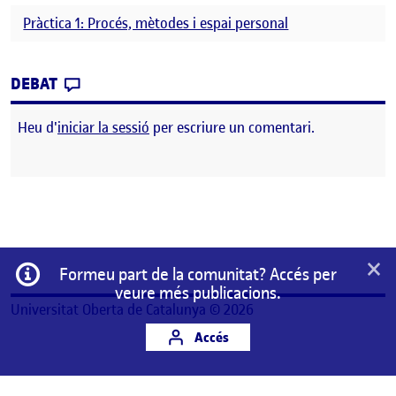
Pràctica 1: Procés, mètodes i espai personal
CONTRIBUTION
0
EL REDISSENYANT LA BOTIGA
DEBAT
Heu d'
iniciar la sessió
per escriure un comentari.
×
Informació
Formeu part de la comunitat? Accés per
veure més publicacions.
Universitat Oberta de Catalunya © 2026
Accés