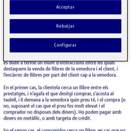
Acceptar
En aquesta nova entrada em disposo explicar l’activitat que
vull examinar, analitzar i redissenyar en la botiga «El Racó de
les Paraules».
Rebutjar
L’activitat en qüestió és la cerca i comanda de llibres que
realitzen diàriament els clients en aquest establiment, així
Configurar
com la compra de llibres. En aquesta activitat es poden
observar dues persones, el client, i la venedora. Durant el dia
es duen a terme un munt d’interaccions entre les quals
destaquem la venda de llibres de la venedora i el client, i
l’encàrrec de llibres per part del client cap a la venedora.
En el primer cas, la clientela cerca un llibre entre els
prestatges, i n’agafa el que desitgi comprar, s’acosta al
taulell, i li demana a la venedora quin preu té, i el compra (o
no, suposant el cas que el preu fos molt elevat i el
comprador no disposes dels diners). Ho poden pagar amb
diners en metàl·lic, o amb targeta de crèdit.
En el segon cas, el consumidor cerca un llibre, en cas que no